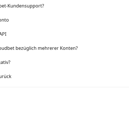
dbet-Kundensupport?
onto
API
 Cloudbet bezüglich mehrerer Konten?
ativ?
zurück