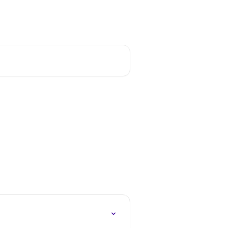
o
Sport
Esports
Deutsch