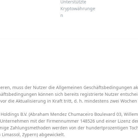
Unterstützte
Kryptowährunge
n
rieren, muss der Nutzer die
Allgemeinen Geschäftsbedingungen
ak
häftsbedingungen
können sich bereits registrierte Nutzer entsch
vor die Aktualisierung in Kraft tritt, d. h. mindestens zwei Woch
 Holdings B.V. (Abraham Mendez Chumaceiro Boulevard 03, Willem
Unternehmen mit der Firmennummer 148526 und einer Lizenz der
nige Zahlungsmethoden werden von der hundertprozentigen Tochte
5 Limassol, Zypern) abgewickelt.