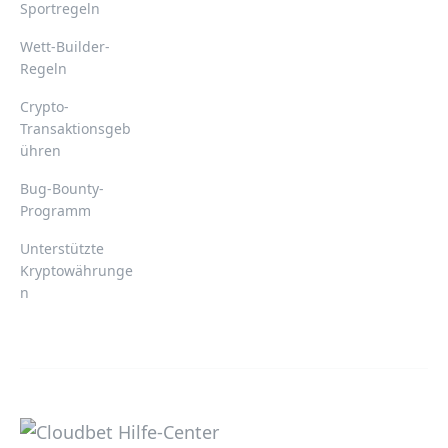
Sportregeln
Wett-Builder-
Regeln
Crypto-
Transaktionsgeb
ühren
Bug-Bounty-
Programm
Unterstützte
Kryptowährunge
n