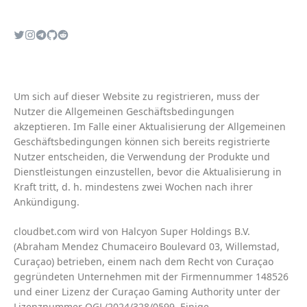
Um sich auf dieser Website zu registrieren, muss der
Nutzer die
Allgemeinen Geschäftsbedingungen
akzeptieren. Im Falle einer Aktualisierung der
Allgemeinen
Geschäftsbedingungen
können sich bereits registrierte
Nutzer entscheiden, die Verwendung der Produkte und
Dienstleistungen einzustellen, bevor die Aktualisierung in
Kraft tritt, d. h. mindestens zwei Wochen nach ihrer
Ankündigung.
cloudbet.com wird von Halcyon Super Holdings B.V.
(Abraham Mendez Chumaceiro Boulevard 03, Willemstad,
Curaçao) betrieben, einem nach dem Recht von Curaçao
gegründeten Unternehmen mit der Firmennummer 148526
und einer Lizenz der Curaçao Gaming Authority unter der
Lizenznummer OGL/2024/328/0599. Einige