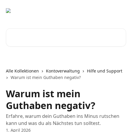
Zum Hauptinhalt springen
Nach Artikeln suchen …
Alle Kollektionen
Kontoverwaltung
Hilfe und Support
Warum ist mein Guthaben negativ?
Warum ist mein
Guthaben negativ?
Erfahre, warum dein Guthaben ins Minus rutschen
kann und was du als Nächstes tun solltest.
1. April 2026