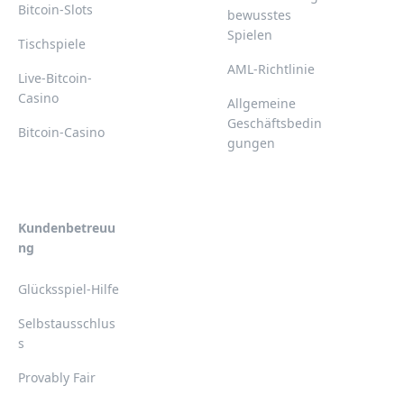
Bitcoin-Slots
bewusstes
Spielen
Tischspiele
AML-Richtlinie
Live-Bitcoin-
Casino
Allgemeine
Geschäftsbedin
Bitcoin-Casino
gungen
Kundenbetreuu
ng
Glücksspiel-Hilfe
Selbstausschlus
s
Provably Fair