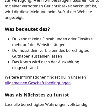
zur Verfügung. Wenn wir bestätigen, dass ein Konto 
mit einer verbotenen Gerichtsbarkeit verknüpft ist, 
wird dir diese Meldung beim Aufruf der Website 
angezeigt.
Was bedeutet das?
Du kannst keine Einzahlungen oder Einsätze 
mehr auf der Website tätigen
Du musst dein verbleibendes berechtigtes 
Guthaben auszahlen lassen
Das Konto wird nach der Auszahlung 
eingeschränkt
Weitere Informationen findest du in unseren 
Allgemeinen Geschäftsbedingungen
.
Was als Nächstes zu tun ist
Lass alle berechtigten Währungen vollständig 