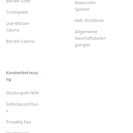
Bitcoin-Slots
bewusstes
Spielen
Tischspiele
AML-Richtlinie
Live-Bitcoin-
Casino
Allgemeine
Geschäftsbedin
Bitcoin-Casino
gungen
Kundenbetreuu
ng
Glücksspiel-Hilfe
Selbstausschlus
s
Provably Fair