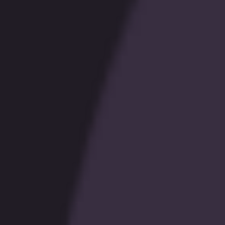
Thể thao