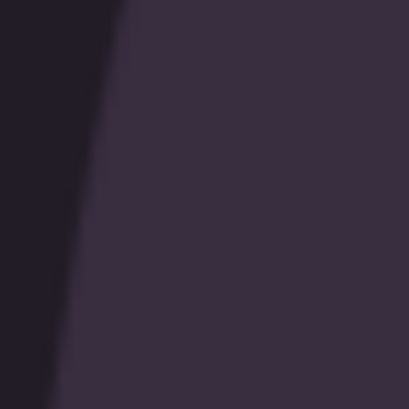
Casino
Thể thao điện tử
Tất cả môn thể thao
🌟
Pulse
Đang chơi