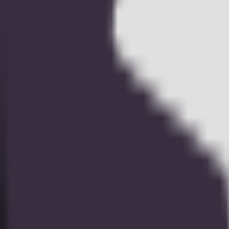
Telegram
Hỗ trợ