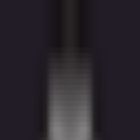
Thể thao