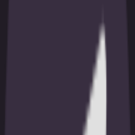
Người chia bài trực tiếp
Provably Fair
Blog
Telegram
Hỗ trợ