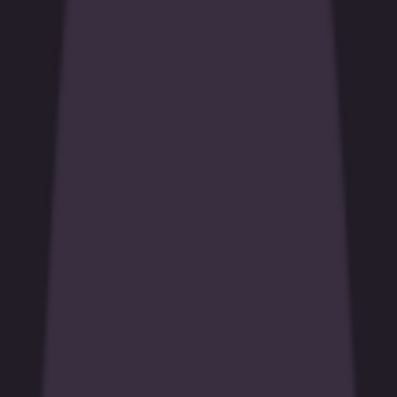
Khuyến mãi
Trận đấu
Studio