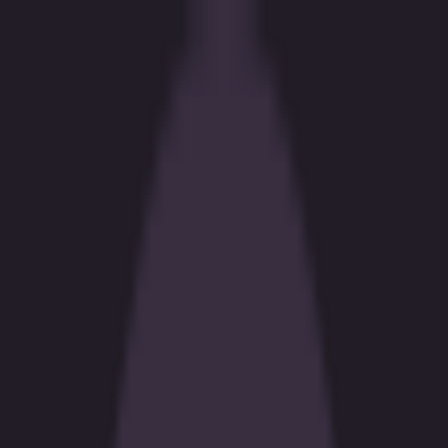
Thể thao