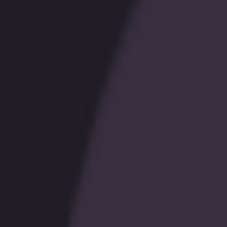
Thể thao