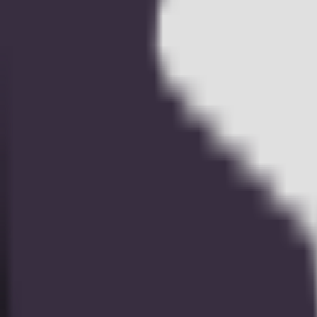
Người chia bài trực tiếp
Provably Fair
Blog
Telegram
Hỗ trợ