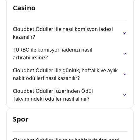
Casino
Cloudbet Ödülleri ile nasıl komisyon iadesi
kazanılır?
TURBO ile komisyon iadenizi nasıl
artırabilirsiniz?
Cloudbet Ödülleri ile günlük, haftalık ve aylık
nakit ödülleri nasıl kazanılır?
Cloudbet Ödülleri üzerinden Ödül
Takvimindeki ödüller nasıl alınır?
Spor