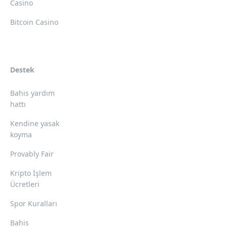
Casino
Bitcoin Casino
Destek
Bahis yardım
hattı
Kendine yasak
koyma
Provably Fair
Kripto İşlem
Ücretleri
Spor Kuralları
Bahis