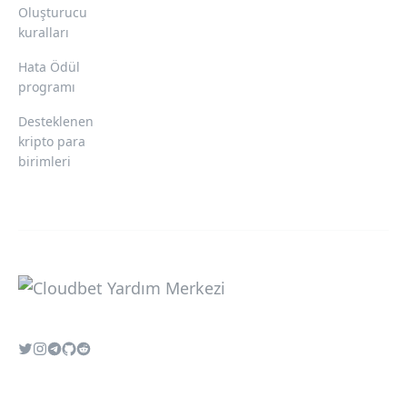
Oluşturucu
kuralları
Hata Ödül
programı
Desteklenen
kripto para
birimleri