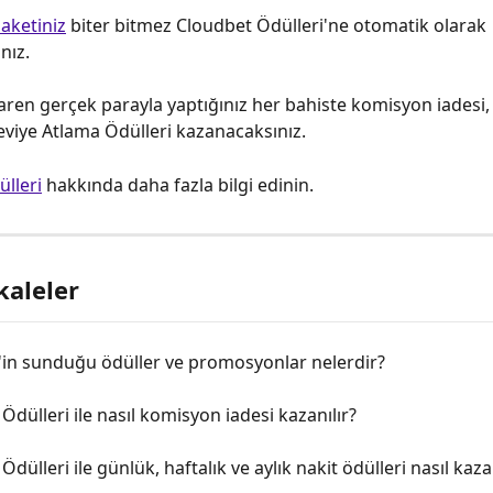
aketiniz
 biter bitmez Cloudbet Ödülleri'ne otomatik olarak 
nız.
aren gerçek parayla yaptığınız her bahiste komisyon iadesi, 
Seviye Atlama Ödülleri kazanacaksınız.
lleri
 hakkında daha fazla bilgi edinin.
kaleler
'in sunduğu ödüller ve promosyonlar nelerdir?
Ödülleri ile nasıl komisyon iadesi kazanılır?
dülleri ile günlük, haftalık ve aylık nakit ödülleri nasıl kazan