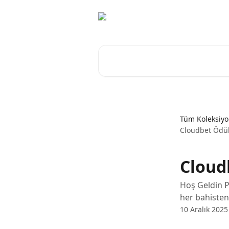
Ana içeriğe geç
Makale ara...
Tüm Koleksiyo
Cloudbet Ödüll
Cloudb
Hoş Geldin P
her bahisten
10 Aralık 2025