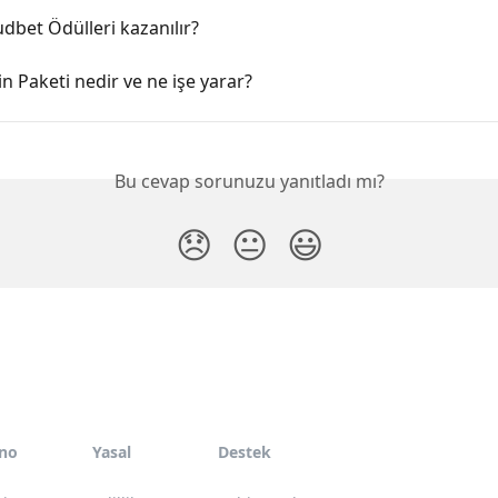
udbet Ödülleri kazanılır?
n Paketi nedir ve ne işe yarar?
Bu cevap sorunuzu yanıtladı mı?
😞
😐
😃
ino
Yasal
Destek