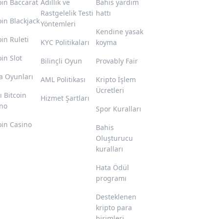
oin Baccarat
Adillik ve
Bahis yardım
Rastgelelik Testi
hattı
oin Blackjack
Yöntemleri
Kendine yasak
oin Ruleti
KYC Politikaları
koyma
oin Slot
Bilinçli Oyun
Provably Fair
a Oyunları
AML Politikası
Kripto İşlem
Ücretleri
ı Bitcoin
Hizmet Şartları
no
Spor Kuralları
oin Casino
Bahis
Oluşturucu
kuralları
Hata Ödül
programı
Desteklenen
kripto para
birimleri