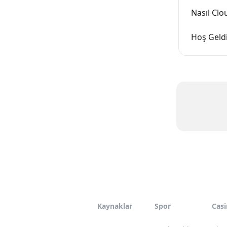
Nasıl Clo
Hoş Geldi
Kaynaklar
Spor
Cas