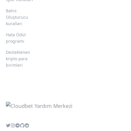
Bahis
Oluşturucu
kuralları
Hata Ödül
programı
Desteklenen
kripto para
birimleri