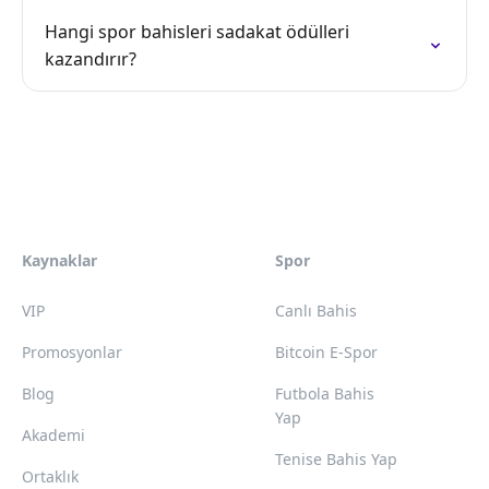
Hangi spor bahisleri sadakat ödülleri
kazandırır?
Kaynaklar
Spor
VIP
Canlı Bahis
Promosyonlar
Bitcoin E-Spor
Blog
Futbola Bahis
Yap
Akademi
Tenise Bahis Yap
Ortaklık