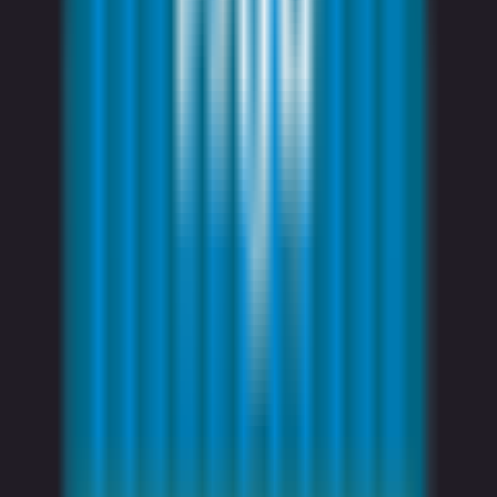
Tenis
Voleybol
Blog
Telegram
Destek