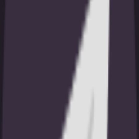
Tenis
Voleybol
Blog
Telegram
Destek