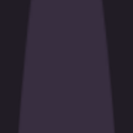
Casino
E-Spor
Tüm Sporlar
🌟
Pulse
Canlı