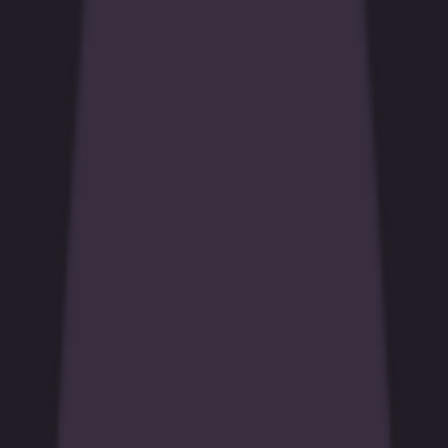
Bahis Oluşturucu
Promosyonlar
Turnuvalar