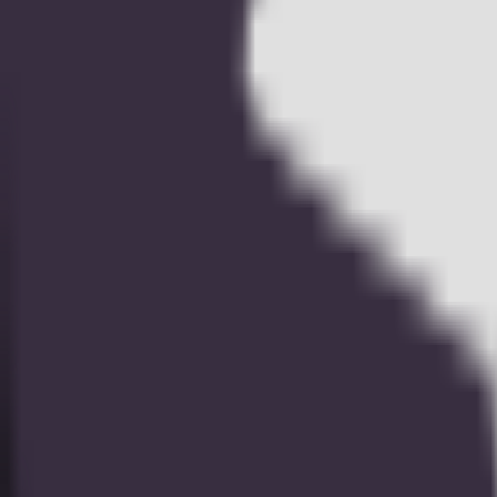
Telegram
Destek