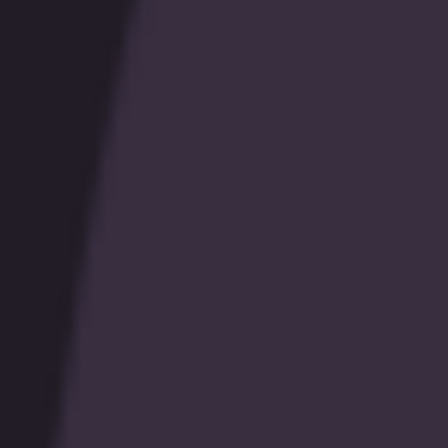
Casino
E-Spor
Tüm Sporlar
🌟
Pulse
Canlı