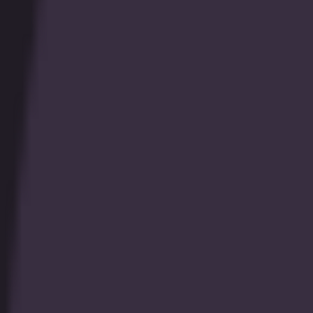
Bahis Oluşturucu
Promosyonlar
Turnuvalar
Tümü
Amerikan Futbolu
At Yarışı