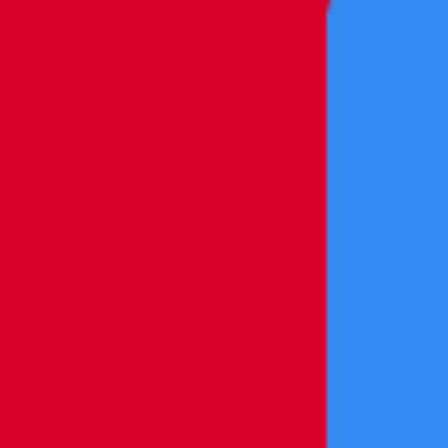
Casino
E-Spor
Tüm Sporlar
🌟
Pulse
Canlı