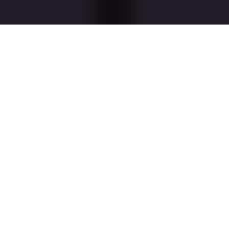
Futbol