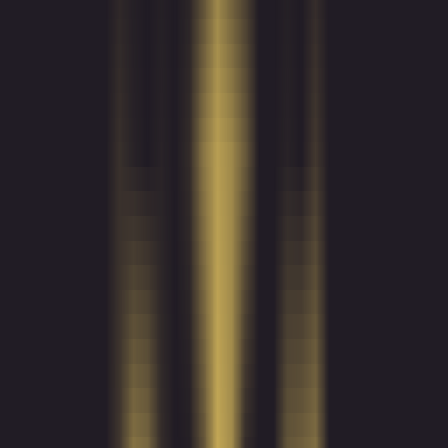
Casino
E-Spor
Tüm Sporlar
🌟
Pulse
Canlı