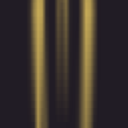
Tümü
Amerikan Futbolu
At Yarışı
Avustralya futbolu
Badminton
Basketbol
Beyzbol
Bisiklet
Boks
Buz Hokeyi
Çim Hokeyi
Dart
Futbol
Golf
Hentbol
Kriket
Masa Tenisi
MMA
Motor Sporları
Pesäpallo
Plaj Voleybolu
Ragbi
Ragbi Ligi
Satranç
Siyaset