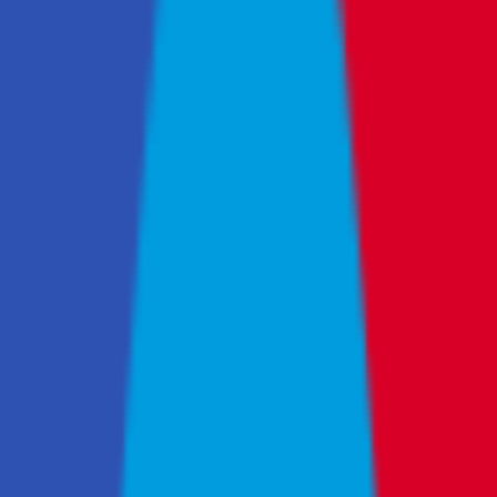
Casino
E-Spor
Tüm Sporlar
🌟
Pulse
Canlı