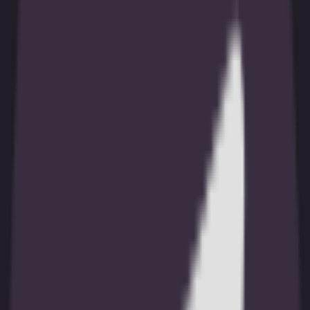
Canlı krupiye
Provably Fair
Blog
Telegram
Destek