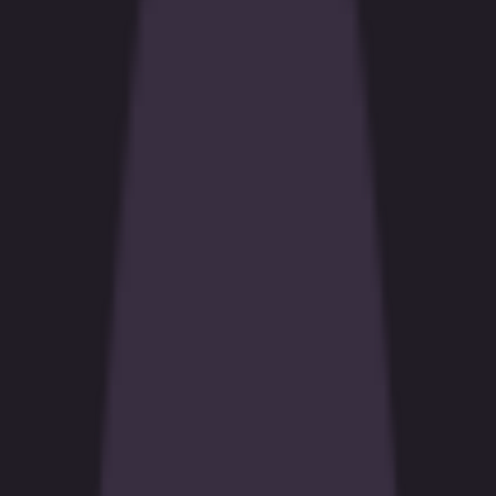
Casino
E-Spor
Tüm oyunlar
🌟
Pulse