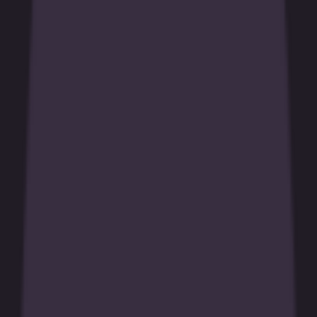
Canlı krupiye
Provably Fair
Blog
Telegram
Destek