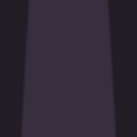
Promosyonlar
Turnuvalar
Stüdyolar