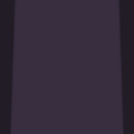
Canlı krupiye
Provably Fair
Blog
Telegram
Destek