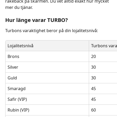
rakeback på skärmen. Du vet alltid exakt hur mycket 
mer du tjänar.
Hur länge varar TURBO?
Turbons varaktighet beror på din lojalitetsnivå:
Lojalitetsnivå
Turbons vara
Brons
20
Silver
30
Guld
30
Smaragd
45
Safir (VIP)
45
Rubin (VIP)
60