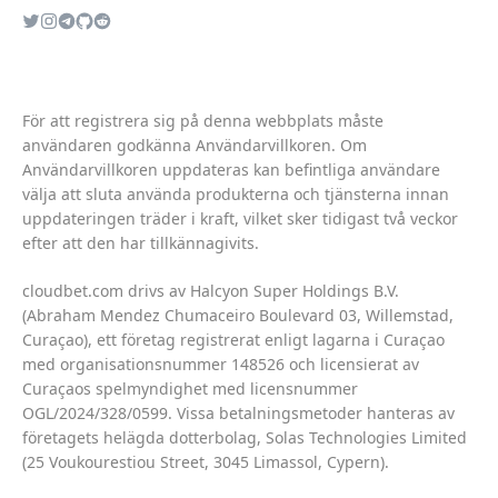
För att registrera sig på denna webbplats måste
användaren godkänna
Användarvillkoren
. Om
Användarvillkoren
uppdateras kan befintliga användare
välja att sluta använda produkterna och tjänsterna innan
uppdateringen träder i kraft, vilket sker tidigast två veckor
efter att den har tillkännagivits.
cloudbet.com drivs av Halcyon Super Holdings B.V.
(Abraham Mendez Chumaceiro Boulevard 03, Willemstad,
Curaçao), ett företag registrerat enligt lagarna i Curaçao
med organisationsnummer 148526 och licensierat av
Curaçaos spelmyndighet med licensnummer
OGL/2024/328/0599. Vissa betalningsmetoder hanteras av
företagets helägda dotterbolag, Solas Technologies Limited
(25 Voukourestiou Street, 3045 Limassol, Cypern).