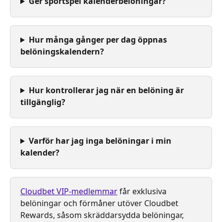
Ger sportspel kalenderbelöningar?
Hur många gånger per dag öppnas 
belöningskalendern?
Hur kontrollerar jag när en belöning är 
tillgänglig?
Varför har jag inga belöningar i min 
kalender?
Cloudbet VIP-medlemmar
 får exklusiva 
belöningar och förmåner utöver Cloudbet 
Rewards, såsom skräddarsydda belöningar, 