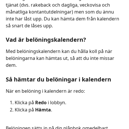
tjänat (dvs. rakeback och dagliga, veckovisa och 
månatliga kontantutdelningar) men som du ännu 
inte har låst upp. Du kan hämta dem från kalendern 
så snart de låses upp.
Vad är belöningskalendern?
Med belöningskalendern kan du hålla koll på när 
belöningarna kan hämtas ut, så att du inte missar 
dem.
Så hämtar du belöningar i kalendern
När en belöning i kalendern är redo:
Klicka på 
Redo
 i lobbyn.
Klicka på 
Hämta
.
Belöningen sätts in på din plånbok omedelbart.