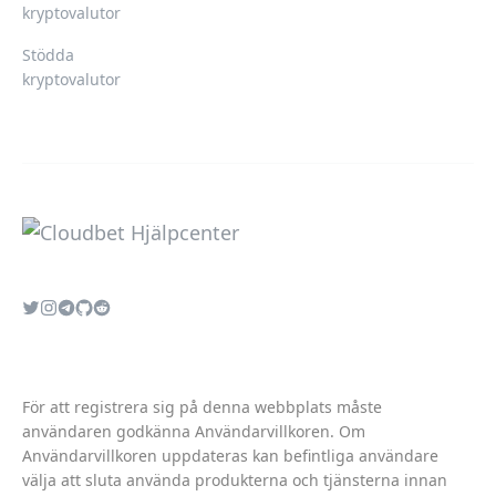
kryptovalutor
Stödda
kryptovalutor
För att registrera sig på denna webbplats måste
användaren godkänna
Användarvillkoren
. Om
Användarvillkoren
uppdateras kan befintliga användare
välja att sluta använda produkterna och tjänsterna innan