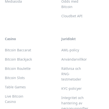
Mediasida
Odds med
Bitcoin
Cloudbet API
Casino
Juridiskt
Bitcoin Baccarat
AML-policy
Bitcoin Blackjack
Användarvillkor
Bitcoin Roulette
Rättvisa och
RNG-
Bitcoin Slots
testmetoder
Table Games
KYC-policyer
Live Bitcoin
Integritet och
Casino
hantering av
personuppgifter