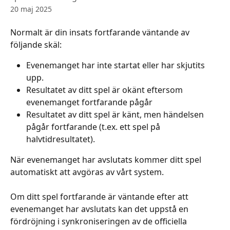
20 maj 2025
Normalt är din insats fortfarande väntande av 
följande skäl:
Evenemanget har inte startat eller har skjutits 
upp.
Resultatet av ditt spel är okänt eftersom 
evenemanget fortfarande pågår
Resultatet av ditt spel är känt, men händelsen 
pågår fortfarande (t.ex. ett spel på 
halvtidresultatet).
När evenemanget har avslutats kommer ditt spel 
automatiskt att avgöras av vårt system.
Om ditt spel fortfarande är väntande efter att 
evenemanget har avslutats kan det uppstå en 
fördröjning i synkroniseringen av de officiella 