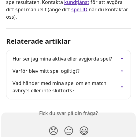
spelresultaten. Kontakta 
kundtjänst
 för att avgöra 
ditt spel manuellt (ange ditt 
spel-ID
 när du kontaktar 
oss).
Relaterade artiklar
Hur ser jag mina aktiva eller avgjorda spel?
Varför blev mitt spel ogiltigt?
Vad händer med mina spel om en match 
avbryts eller inte slutförts?
Fick du svar på din fråga?
😞
😐
😃