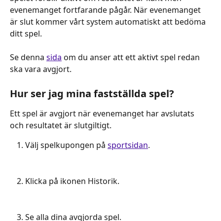
evenemanget fortfarande pågår. När evenemanget 
är slut kommer vårt system automatiskt att bedöma 
ditt spel.
Se denna 
sida
 om du anser att ett aktivt spel redan 
ska vara avgjort. 
Hur ser jag mina fastställda spel?
Ett spel är avgjort när evenemanget har avslutats 
och resultatet är slutgiltigt.
Välj spelkupongen på 
sportsidan
.
Klicka på ikonen Historik.
Se alla dina avgjorda spel.