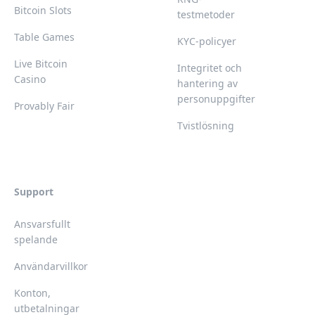
Bitcoin Slots
testmetoder
Table Games
KYC-policyer
Live Bitcoin
Integritet och
Casino
hantering av
personuppgifter
Provably Fair
Tvistlösning
Support
Ansvarsfullt
spelande
Användarvillkor
Konton,
utbetalningar