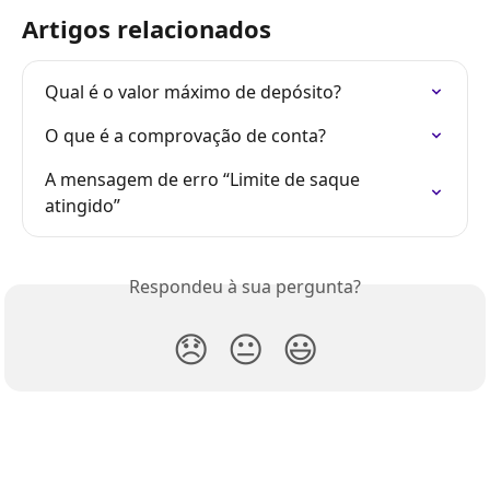
Artigos relacionados
Qual é o valor máximo de depósito?
O que é a comprovação de conta?
A mensagem de erro “Limite de saque 
atingido”
Respondeu à sua pergunta?
😞
😐
😃