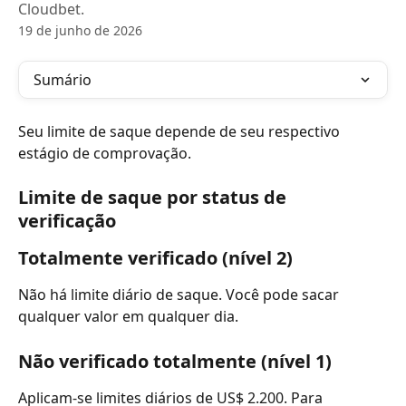
Cloudbet.
19 de junho de 2026
Sumário
Seu limite de saque depende de seu respectivo 
estágio de comprovação.
Limite de saque por status de 
verificação
Totalmente verificado (nível 2)
Não há limite diário de saque. Você pode sacar 
qualquer valor em qualquer dia.
Não verificado totalmente (nível 1)
Aplicam-se limites diários de US$ 2.200. Para 