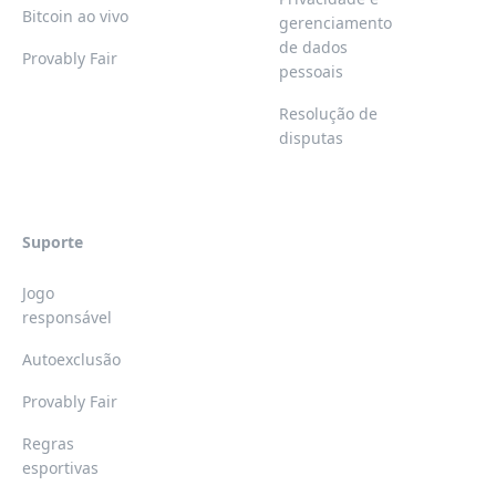
Bitcoin ao vivo
gerenciamento
de dados
Provably Fair
pessoais
Resolução de
disputas
Suporte
Jogo
responsável
Autoexclusão
Provably Fair
Regras
esportivas