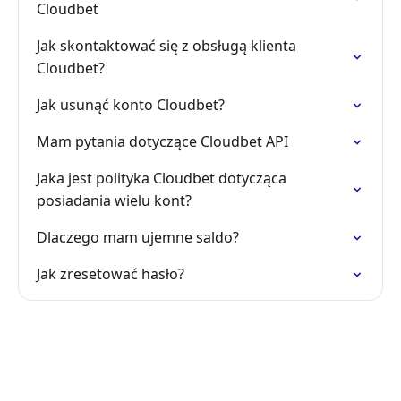
Cloudbet
Jak skontaktować się z obsługą klienta
Cloudbet?
Jak usunąć konto Cloudbet?
Mam pytania dotyczące Cloudbet API
Jaka jest polityka Cloudbet dotycząca
posiadania wielu kont?
Dlaczego mam ujemne saldo?
Jak zresetować hasło?