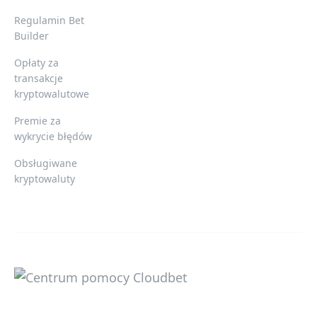
Regulamin Bet
Builder
Opłaty za
transakcje
kryptowalutowe
Premie za
wykrycie błędów
Obsługiwane
kryptowaluty