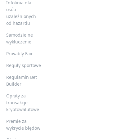
Infolinia dla
osób
uzależnionych
od hazardu
Samodzielne
wykluczenie
Provably Fair
Reguły sportowe
Regulamin Bet
Builder
Opłaty za
transakcje
kryptowalutowe
Premie za
wykrycie błędów