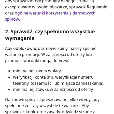
Aby sprawdzić, czy produkty danego studia są 
akceptowane w twoim obszarze, sprawdź Regulamin 
oraz 
ogólne warunki korzystania z darmowych 
spinów
.
2. Sprawdź, czy spełniono wszystkie 
wymagania
Aby odblokować darmowe spiny, należy spełnić 
warunki promocji. W zależności od oferty lub 
promocji warunki mogą dotyczyć:
minimalnej kwoty wpłaty,
weryfikacji konta (np. weryfikacja numeru 
telefony, tożsamości lub miejsca zamieszkania),
minimalnej stawki, w zależności od oferty.
Darmowe spiny są przyznawane tylko wtedy, gdy 
spełnione zostały wszystkie te warunki. Aby 
sprawdzić konkretne zasady, odwiedź stronę z 