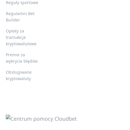
Reguły sportowe
Regulamin Bet
Builder
Opłaty za
transakcje
kryptowalutowe
Premie za
wykrycie błędów
Obsługiwane
kryptowaluty