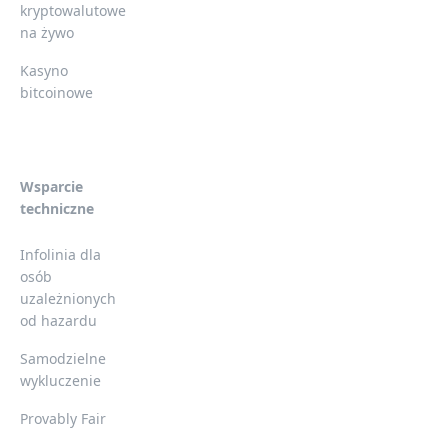
kryptowalutowe
na żywo
Kasyno
bitcoinowe
Wsparcie
techniczne
Infolinia dla
osób
uzależnionych
od hazardu
Samodzielne
wykluczenie
Provably Fair