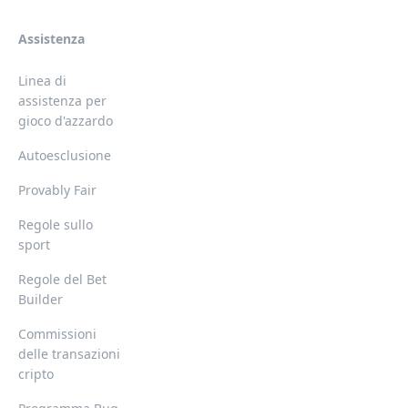
Assistenza
Linea di
assistenza per
gioco d'azzardo
Autoesclusione
Provably Fair
Regole sullo
sport
Regole del Bet
Builder
Commissioni
delle transazioni
cripto