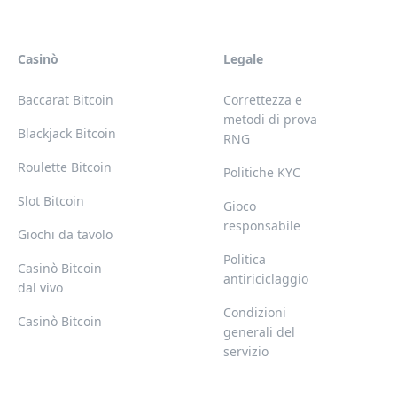
Casinò
Legale
Baccarat Bitcoin
Correttezza e
metodi di prova
Blackjack Bitcoin
RNG
Roulette Bitcoin
Politiche KYC
Slot Bitcoin
Gioco
responsabile
Giochi da tavolo
Politica
Casinò Bitcoin
antiriciclaggio
dal vivo
Condizioni
Casinò Bitcoin
generali del
servizio