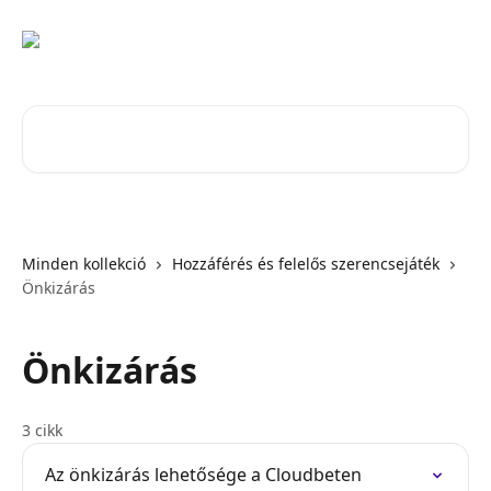
Ugrás a fő tartalomra
Cikkek keresése…
Minden kollekció
Hozzáférés és felelős szerencsejáték
Önkizárás
Önkizárás
3 cikk
Az önkizárás lehetősége a Cloudbeten