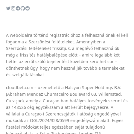
A weboldalra történő regisztrációhoz a felhasználónak el kell
fogadnia a
Szerződési feltételeket
. Amennyiben a
Szerződési feltételeket
frissítjük, a meglévő felhasználók
még a frissítés hatálybalépése előtt – amire legalább két
héttel az erről szóló bejelentést követően kerülhet sor –
dönthetnek úgy, hogy nem használják tovább a termékeket
és szolgáltatásokat.
cloudbet.com – üzemeltető a Halcyon Super Holdings B.V.
(Abraham Mendez Chumaceiro Boulevard 03, Willemstad,
Curaçao), amely a Curaçao-ban hatályos törvények szerint és
az 148526 cégjegyzékszám alatt került bejegyzésre. A
vállalat a Curaçao-i Szerencsejáték Hatóság engedélyével
működik az OGL/2024/328/0599 engedélyszám alatt. Egyes
fizetési módokat teljes egészében saját tulajdonú
leányvállalata, a Solas Technologies Limited (25