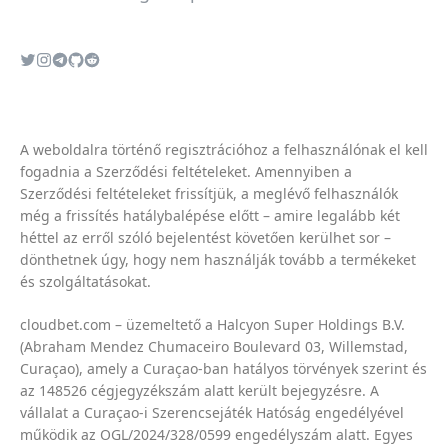
A weboldalra történő regisztrációhoz a felhasználónak el kell
fogadnia a
Szerződési feltételeket
. Amennyiben a
Szerződési feltételeket
frissítjük, a meglévő felhasználók
még a frissítés hatálybalépése előtt – amire legalább két
héttel az erről szóló bejelentést követően kerülhet sor –
dönthetnek úgy, hogy nem használják tovább a termékeket
és szolgáltatásokat.
cloudbet.com – üzemeltető a Halcyon Super Holdings B.V.
(Abraham Mendez Chumaceiro Boulevard 03, Willemstad,
Curaçao), amely a Curaçao-ban hatályos törvények szerint és
az 148526 cégjegyzékszám alatt került bejegyzésre. A
vállalat a Curaçao-i Szerencsejáték Hatóság engedélyével
működik az OGL/2024/328/0599 engedélyszám alatt. Egyes