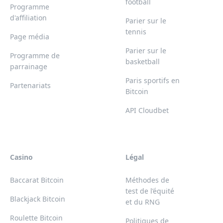
football
Programme
d'affiliation
Parier sur le
tennis
Page média
Parier sur le
Programme de
basketball
parrainage
Paris sportifs en
Partenariats
Bitcoin
API Cloudbet
Casino
Légal
Baccarat Bitcoin
Méthodes de
test de l’équité
Blackjack Bitcoin
et du RNG
Roulette Bitcoin
Politiques de