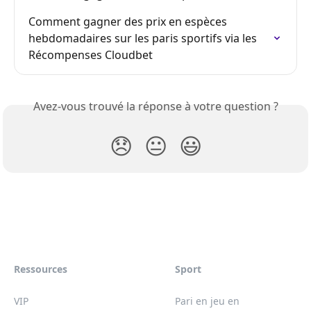
Comment gagner des prix en espèces 
hebdomadaires sur les paris sportifs via les 
Récompenses Cloudbet
Avez-vous trouvé la réponse à votre question ?
😞
😐
😃
Ressources
Sport
VIP
Pari en jeu en