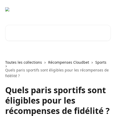
Passer au contenu principal
Rechercher un article...
Toutes les collections
Récompenses Cloudbet
Sports
Quels paris sportifs sont éligibles pour les récompenses de
fidélité ?
Quels paris sportifs sont
éligibles pour les
récompenses de fidélité ?