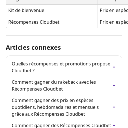
Kit de bienvenue
Prix en esp
Récompenses Cloudbet
Prix en esp
Articles connexes
Quelles récompenses et promotions propose 
Cloudbet ?
Comment gagner du rakeback avec les 
Récompenses Cloudbet
Comment gagner des prix en espèces 
quotidiens, hebdomadaires et mensuels 
grâce aux Récompenses Cloudbet
Comment gagner des Récompenses Cloudbet