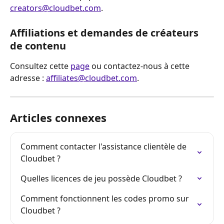
creators@cloudbet.com
. 
Affiliations et demandes de créateurs 
de contenu
Consultez cette 
page
 ou contactez-nous à cette 
adresse : 
affiliates@cloudbet.com
.
Articles connexes
Comment contacter l'assistance clientèle de 
Cloudbet ?
Quelles licences de jeu possède Cloudbet ?
Comment fonctionnent les codes promo sur 
Cloudbet ?