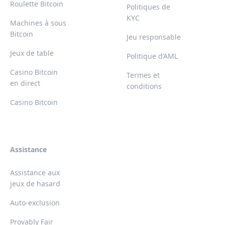
Roulette Bitcoin
Politiques de
KYC
Machines à sous
Bitcoin
Jeu responsable
Jeux de table
Politique d’AML
Casino Bitcoin
Termes et
en direct
conditions
Casino Bitcoin
Assistance
Assistance aux
jeux de hasard
Auto-exclusion
Provably Fair