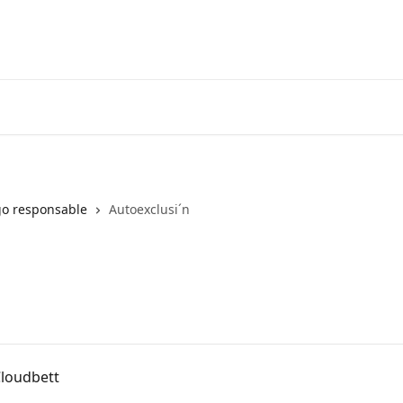
Casino
go responsable
Autoexclusi´n
Cloudbett