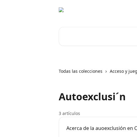
Ir al contenido principal
Buscar artículos...
Todas las colecciones
Acceso y jue
Autoexclusi´n
3 artículos
Acerca de la auoexclusión en 