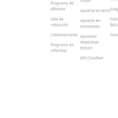
fútbol
Programa de
afiliados
Jue
Apuesta en tenis
Sala de
Casi
Apuesta en
redacción
Bitc
baloncesto
Colaboraciones
Casi
Apuestas
deportivas
Programa de
Bitcoin
referidos
API Cloudbet