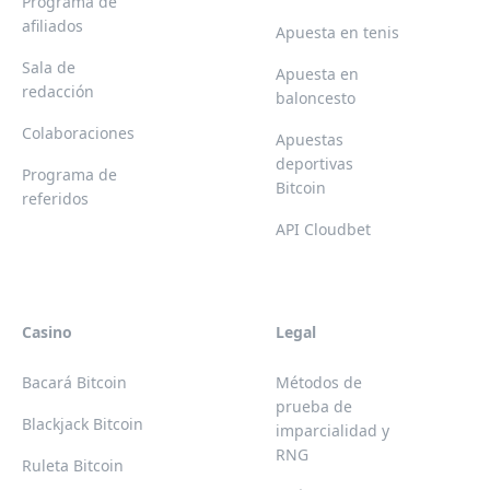
Programa de
afiliados
Apuesta en tenis
Sala de
Apuesta en
redacción
baloncesto
Colaboraciones
Apuestas
deportivas
Programa de
Bitcoin
referidos
API Cloudbet
Casino
Legal
Bacará Bitcoin
Métodos de
prueba de
Blackjack Bitcoin
imparcialidad y
RNG
Ruleta Bitcoin