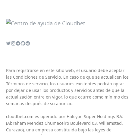
Para registrarse en este sitio web, el usuario debe aceptar
las
Condiciones de Servicio
. En caso de que se actualicen los
Términos de servicio
, los usuarios existentes podrán optar
por dejar de usar los productos y servicios antes de que la
actualización entre en vigor, lo que ocurre como mínimo dos
semanas después de su anuncio.
cloudbet.com es operado por Halcyon Super Holdings B.V.
(Abraham Mendez Chumaceiro Boulevard 03, Willemstad,
Curazao), una empresa constituida bajo las leyes de