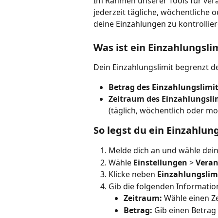
Im Rahmen unserer Tools für ver
jederzeit tägliche, wöchentliche 
deine Einzahlungen zu kontrollier
Was ist ein Einzahlungsli
Dein Einzahlungslimit begrenzt de
Betrag des Einzahlungslimi
Zeitraum des Einzahlungsli
(täglich, wöchentlich oder mo
So legst du ein Einzahlung
Melde dich an und wähle dein
Wähle 
Einstellungen
 > 
Veran
Klicke neben 
Einzahlungslim
Gib die folgenden Informatio
Zeitraum:
 Wähle einen Z
Betrag:
 Gib einen Betrag 