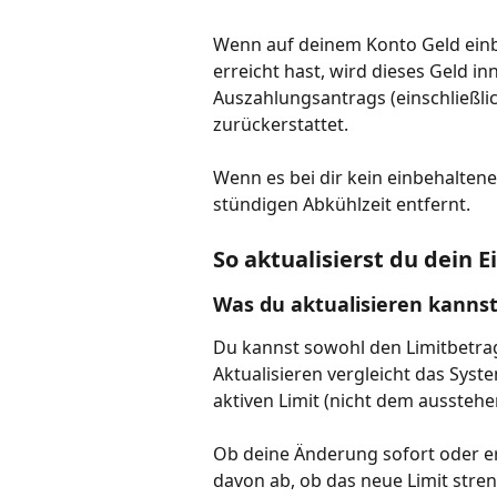
Wenn auf deinem Konto Geld einbe
erreicht hast, wird dieses Geld i
Auszahlungsantrags (einschließlic
zurückerstattet.
Wenn es bei dir kein einbehaltenes
stündigen Abkühlzeit entfernt.
So aktualisierst du dein 
Was du aktualisieren kanns
Du kannst sowohl den Limitbetrag
Aktualisieren vergleicht das Syst
aktiven Limit (nicht dem ausstehe
Ob deine Änderung sofort oder e
davon ab, ob das neue Limit stren