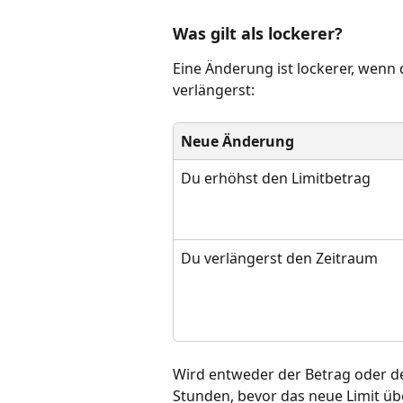
Was gilt als lockerer?
Eine Änderung ist lockerer, wenn
verlängerst:
Neue Änderung
Du erhöhst den Limitbetrag
Du verlängerst den Zeitraum
Wird entweder der Betrag oder der
Stunden, bevor das neue Limit 