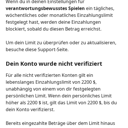
Wenn du in deinen Einstellungen für 
verantwortungsbewusstes Spielen
 ein tägliches, 
wöchentliches oder monatliches Einzahlungslimit 
festgelegt hast, werden deine Einzahlungen 
blockiert, sobald du diesen Betrag erreichst.
Um dein Limit zu überprüfen oder zu aktualisieren, 
besuche diese Support-Seite.
Dein Konto wurde nicht verifiziert
Für alle nicht verifizierten Konten gilt ein 
lebenslanges Einzahlungslimit von 2200 $, 
unabhängig von einem von dir festgelegten 
persönlichen Limit. Wenn dein persönliches Limit 
höher als 2200 $ ist, gilt das Limit von 2200 $, bis du 
dein Konto verifizierst.
Bereits eingezahlte Beträge über dem Limit hinaus 