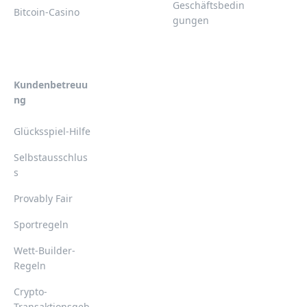
Geschäftsbedin
Bitcoin-Casino
gungen
Kundenbetreuu
ng
Glücksspiel-Hilfe
Selbstausschlus
s
Provably Fair
Sportregeln
Wett-Builder-
Regeln
Crypto-
Transaktionsgeb