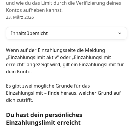
und wie du das Limit durch die Verifizierung deines
Kontos aufheben kannst.
23. März 2026
Inhaltsübersicht
Wenn auf der Einzahlungsseite die Meldung 
„Einzahlungslimit aktiv“ oder „Einzahlungslimit 
erreicht“ angezeigt wird, gilt ein Einzahlungslimit für 
dein Konto.
Es gibt zwei mögliche Gründe für das 
Einzahlungslimit – finde heraus, welcher Grund auf 
dich zutrifft.
Du hast dein persönliches 
Einzahlungslimit erreicht