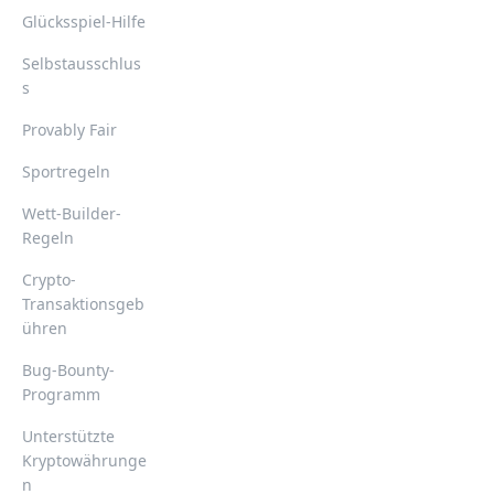
Glücksspiel-Hilfe
Selbstausschlus
s
Provably Fair
Sportregeln
Wett-Builder-
Regeln
Crypto-
Transaktionsgeb
ühren
Bug-Bounty-
Programm
Unterstützte
Kryptowährunge
n