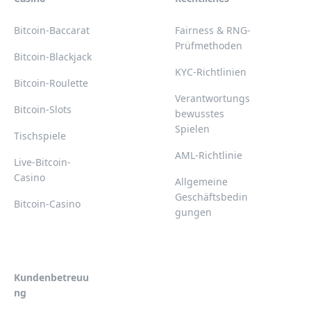
Bitcoin-Baccarat
Fairness & RNG-
Prüfmethoden
Bitcoin-Blackjack
KYC-Richtlinien
Bitcoin-Roulette
Verantwortungs
Bitcoin-Slots
bewusstes
Spielen
Tischspiele
AML-Richtlinie
Live-Bitcoin-
Casino
Allgemeine
Geschäftsbedin
Bitcoin-Casino
gungen
Kundenbetreuu
ng