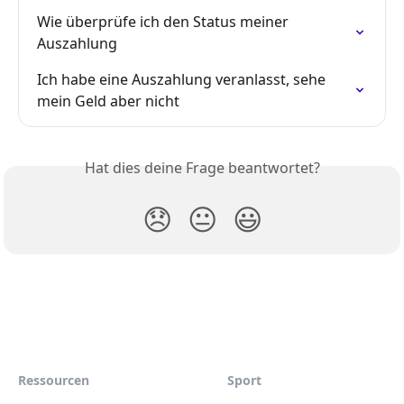
Wie überprüfe ich den Status meiner 
Auszahlung
Ich habe eine Auszahlung veranlasst, sehe 
mein Geld aber nicht
Hat dies deine Frage beantwortet?
😞
😐
😃
Ressourcen
Sport