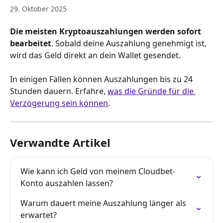
29. Oktober 2025
Die meisten Kryptoauszahlungen werden sofort 
bearbeitet
. Sobald deine Auszahlung genehmigt ist, 
wird das Geld direkt an dein Wallet gesendet.
In einigen Fällen können Auszahlungen bis zu 24 
Stunden dauern. Erfahre, 
was die Gründe für die 
Verzögerung sein können
.
Verwandte Artikel
Wie kann ich Geld von meinem Cloudbet-
Konto auszahlen lassen?
Warum dauert meine Auszahlung länger als 
erwartet?