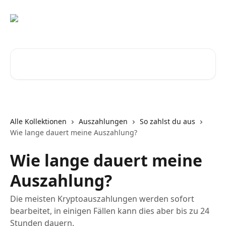
Zum Hauptinhalt springen
Nach Artikeln suchen …
Alle Kollektionen
Auszahlungen
So zahlst du aus
Wie lange dauert meine Auszahlung?
Wie lange dauert meine
Auszahlung?
Die meisten Kryptoauszahlungen werden sofort
bearbeitet, in einigen Fällen kann dies aber bis zu 24
Stunden dauern.