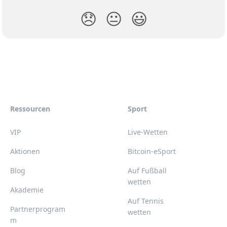
😞
😐
😃
Ressourcen
Sport
VIP
Live-Wetten
Aktionen
Bitcoin-eSport
Blog
Auf Fußball
wetten
Akademie
Auf Tennis
Partnerprogram
wetten
m