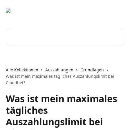
Zum Hauptinhalt springen
Nach Artikeln suchen …
Alle Kollektionen
Auszahlungen
Grundlagen
Was ist mein maximales tägliches Auszahlungslimit bei
Cloudbet?
Was ist mein maximales
tägliches
Auszahlungslimit bei