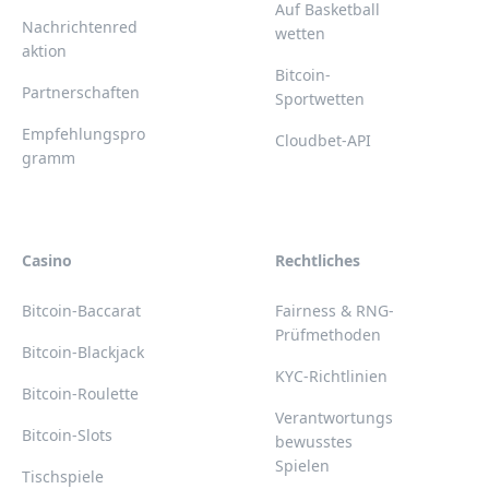
Auf Basketball
Nachrichtenred
wetten
aktion
Bitcoin-
Partnerschaften
Sportwetten
Empfehlungspro
Cloudbet-API
gramm
Casino
Rechtliches
Bitcoin-Baccarat
Fairness & RNG-
Prüfmethoden
Bitcoin-Blackjack
KYC-Richtlinien
Bitcoin-Roulette
Verantwortungs
Bitcoin-Slots
bewusstes
Spielen
Tischspiele