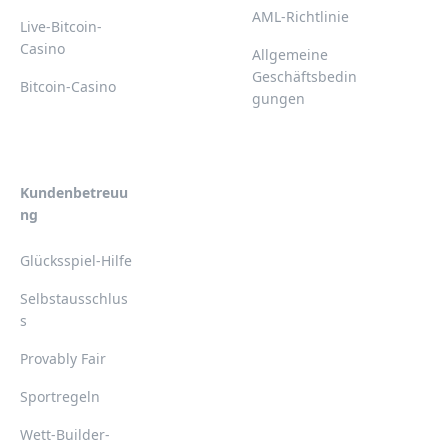
AML-Richtlinie
Live-Bitcoin-
Casino
Allgemeine
Geschäftsbedin
Bitcoin-Casino
gungen
Kundenbetreuu
ng
Glücksspiel-Hilfe
Selbstausschlus
s
Provably Fair
Sportregeln
Wett-Builder-