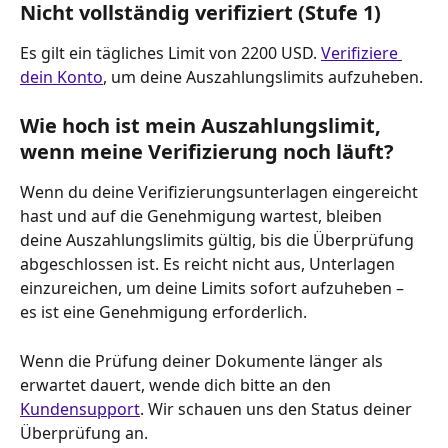
Nicht vollständig verifiziert (Stufe 1)
Es gilt ein tägliches Limit von 2200 USD. 
Verifiziere 
dein Konto
, um deine Auszahlungslimits aufzuheben.
Wie hoch ist mein Auszahlungslimit, 
wenn meine Verifizierung noch läuft?
Wenn du deine Verifizierungsunterlagen eingereicht 
hast und auf die Genehmigung wartest, bleiben 
deine Auszahlungslimits gültig, bis die Überprüfung 
abgeschlossen ist. Es reicht nicht aus, Unterlagen 
einzureichen, um deine Limits sofort aufzuheben – 
es ist eine Genehmigung erforderlich.
Wenn die Prüfung deiner Dokumente länger als 
erwartet dauert, wende dich bitte an den 
Kundensupport
. Wir schauen uns den Status deiner 
Überprüfung an.