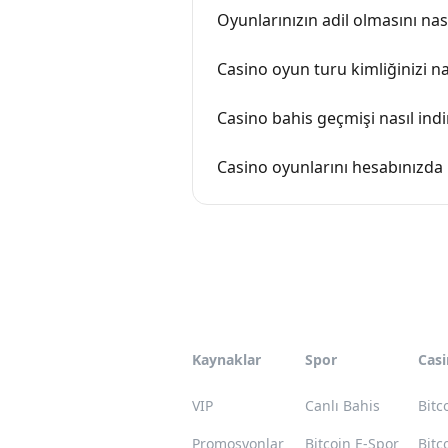
Oyunlarınızın adil olmasını nas
Casino oyun turu kimliğinizi nas
Casino bahis geçmişi nasıl indir
Casino oyunlarını hesabınızda n
Kaynaklar
Spor
Cas
VIP
Canlı Bahis
Bitc
Promosyonlar
Bitcoin E-Spor
Bitc