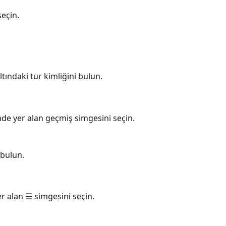
eçin. 
altındaki tur kimliğini bulun. 
nde yer alan geçmiş simgesini seçin. 
 bulun.
 alan ☰ simgesini seçin. 