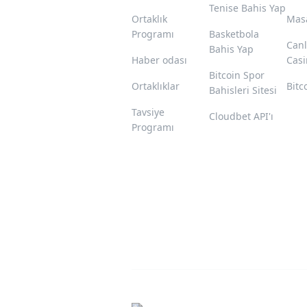
Tenise Bahis Yap
Ortaklık
Mas
Programı
Basketbola
Canl
Bahis Yap
Haber odası
Casi
Bitcoin Spor
Ortaklıklar
Bitc
Bahisleri Sitesi
Tavsiye
Cloudbet API'ı
Programı