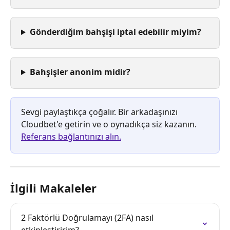
Gönderdiğim bahşişi iptal edebilir miyim?
Bahşişler anonim midir?
Sevgi paylaştıkça çoğalır. Bir arkadaşınızı 
Cloudbet'e getirin ve o oynadıkça siz kazanın. 
Referans bağlantınızı alın.
İlgili Makaleler
2 Faktörlü Doğrulamayı (2FA) nasıl 