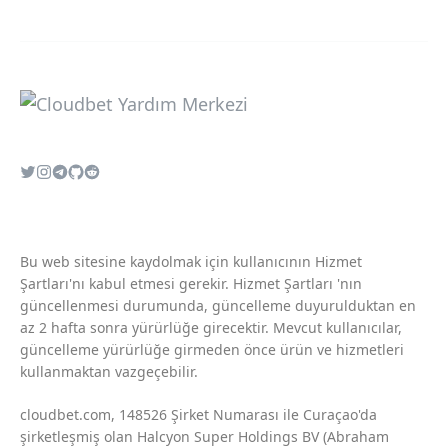
Bu web sitesine kaydolmak için kullanıcının
Hizmet
Şartları
'nı kabul etmesi gerekir.
Hizmet Şartları
'nın
güncellenmesi durumunda, güncelleme duyurulduktan en
az 2 hafta sonra yürürlüğe girecektir. Mevcut kullanıcılar,
güncelleme yürürlüğe girmeden önce ürün ve hizmetleri
kullanmaktan vazgeçebilir.
cloudbet.com, 148526 Şirket Numarası ile Curaçao'da
şirketleşmiş olan Halcyon Super Holdings BV (Abraham