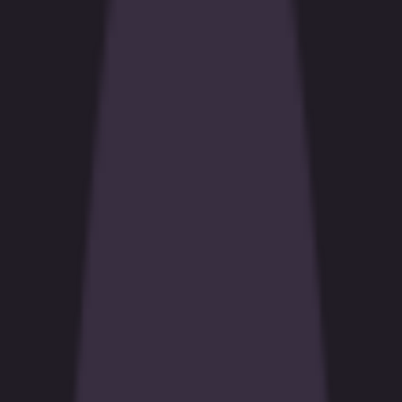
Casino
E-Spor
Tüm Sporlar
🌟
Pulse
Canlı