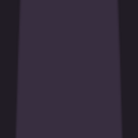
Snooker
Tazı Yarışı
Tenis
Voleybol
Blog
Telegram
Destek