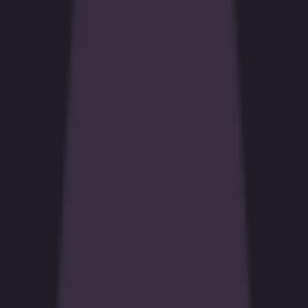
Bahis Oluşturucu
Promosyonlar
Turnuvalar