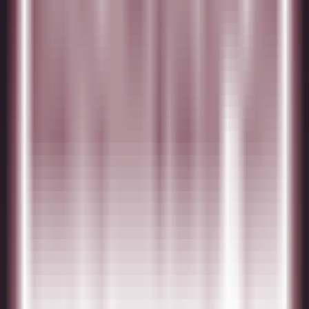
Tümü
Amerikan Futbolu
At Yarışı
Avustralya futbolu
Basketbol
Beyzbol
Boks
Buz Hokeyi
Çim Hokeyi
Dart
Futbol
Hentbol
Kriket
Masa Tenisi
MMA
Motor Sporları
Pesäpallo
Ragbi
Ragbi Ligi
Satranç
Siyaset
Snooker
Tazı Yarışı
Tenis
Voleybol