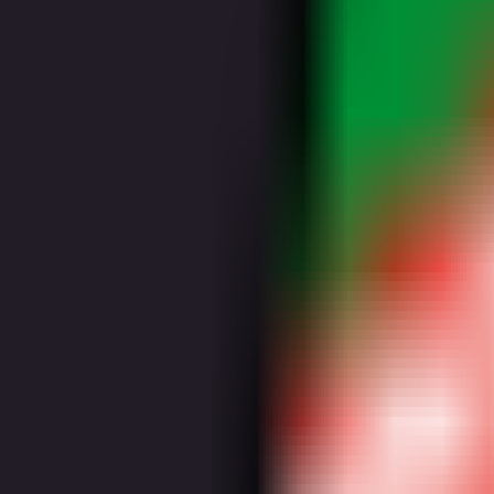
Avustralya futbolu
Badminton
Basketbol
Beyzbol
Boks
Buz Hokeyi
Çim Hokeyi
Dart
Futbol
Golf
Hentbol
Kriket
Masa Tenisi
MMA
Motor Sporları
Pesäpallo
Plaj Voleybolu
Ragbi
Ragbi Ligi
Satranç
Siyaset
Snooker
Tazı Yarışı
Tenis
Voleybol