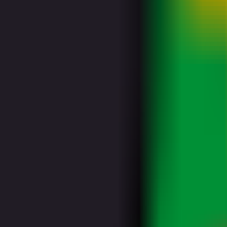
Bahis Oluşturucu
Promosyonlar
Turnuvalar
Tümü
Amerikan Futbolu
At Yarışı