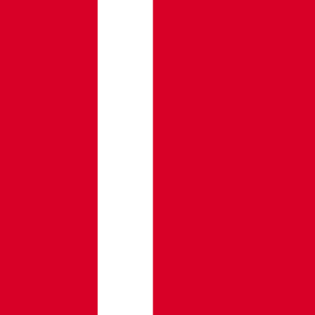
Voleybol
Blog
Telegram
Destek